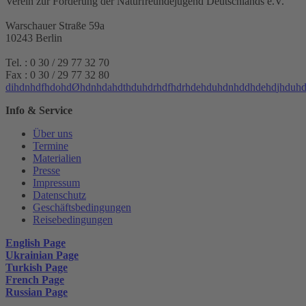
Verein zur Förderung der Naturfreundejugend Deutschlands e.V.
Warschauer Straße 59a
10243 Berlin
Tel. : 0 30 / 29 77 32 70
Fax : 0 30 / 29 77 32 80
d
i
h
d
n
h
d
f
h
d
o
h
d
Ø
h
d
n
h
d
a
h
d
t
h
d
u
h
d
r
h
d
f
h
d
r
h
d
e
h
d
u
h
d
n
h
d
d
h
d
e
h
d
j
h
d
u
h
Info & Service
Über uns
Termine
Materialien
Presse
Impressum
Datenschutz
Geschäftsbedingungen
Reisebedingungen
English Page
Ukrainian Page
Turkish Page
French Page
Russian Page