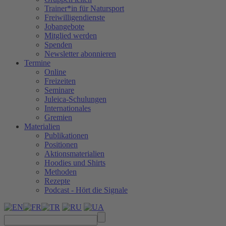
Trainer*in für Natursport
Freiwilligendienste
Jobangebote
Mitglied werden
Spenden
Newsletter abonnieren
Termine
Online
Freizeiten
Seminare
Juleica-Schulungen
Internationales
Gremien
Materialien
Publikationen
Positionen
Aktionsmaterialien
Hoodies und Shirts
Methoden
Rezepte
Podcast - Hört die Signale