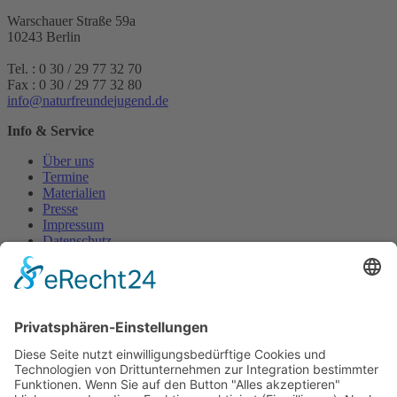
Warschauer Straße 59a
10243 Berlin
Tel. : 0 30 / 29 77 32 70
Fax : 0 30 / 29 77 32 80
i
n
f
o
n
a
t
u
r
f
r
e
u
n
d
e
j
u
g
e
n
d
.
d
e
Info & Service
Über uns
Termine
Materialien
Presse
Impressum
Datenschutz
Geschäftsbedingungen
Reisebedingungen
English Page
Ukrainian Page
Turkish Page
French Page
Russian Page
Themen