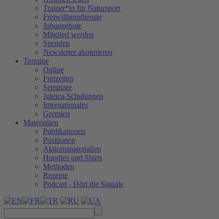
Trainer*in für Natursport
Freiwilligendienste
Jobangebote
Mitglied werden
Spenden
Newsletter abonnieren
Termine
Online
Freizeiten
Seminare
Juleica-Schulungen
Internationales
Gremien
Materialien
Publikationen
Positionen
Aktionsmaterialien
Hoodies und Shirts
Methoden
Rezepte
Podcast - Hört die Signale