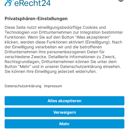
Reisebedingungen
English Page
Ukrainian Page
Turkish Page
French Page
Russian Page
Themen
Reisen und Sport
Naturerlebnis
Jugendbeteiligung
Transformation
Klimaschutz
Internationales
Diversität
Gegen Rechts
Mitmachen
Mitglied werden
Hochschulgruppen
Teamen
Freiwilligendienste
Spenden