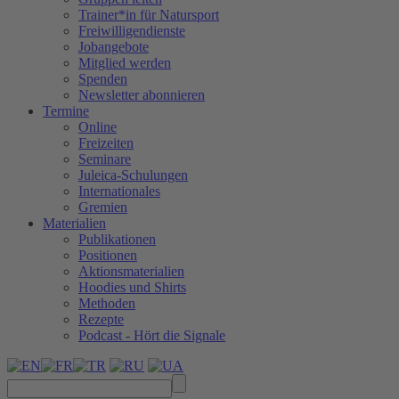
Trainer*in für Natursport
Freiwilligendienste
Jobangebote
Mitglied werden
Spenden
Newsletter abonnieren
Termine
Online
Freizeiten
Seminare
Juleica-Schulungen
Internationales
Gremien
Materialien
Publikationen
Positionen
Aktionsmaterialien
Hoodies und Shirts
Methoden
Rezepte
Podcast - Hört die Signale