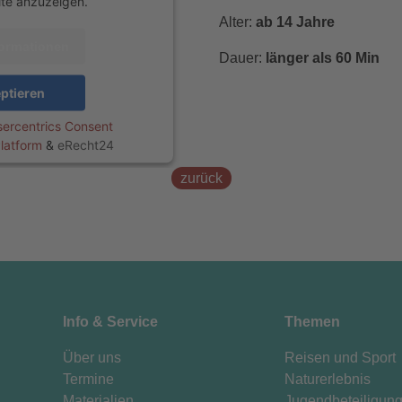
lte anzuzeigen.
Alter:
ab 14 Jahre
formationen
Dauer:
länger als 60 Min
ptieren
ercentrics Consent
latform
&
eRecht24
zurück
Info & Service
Themen
Über uns
Reisen und Sport
Termine
Naturerlebnis
Materialien
Jugendbeteiligun