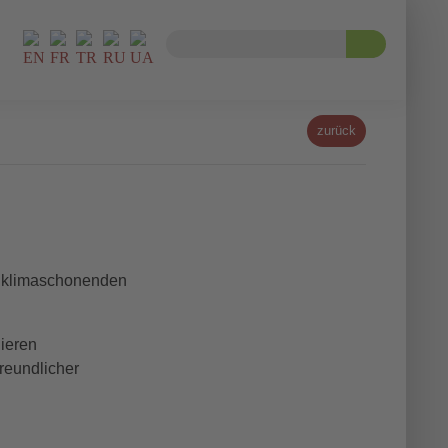
zurück
u klimaschonenden
ieren
reundlicher