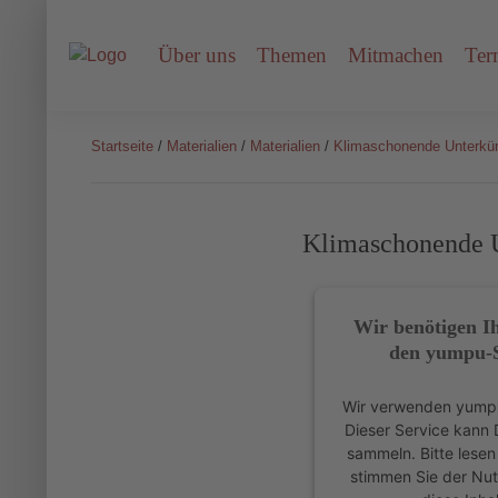
Über uns
Themen
Mitmachen
Ter
Startseite
/
Materialien
/
Materialien
/
Klimaschonende Unterkün
Klimaschonende U
Wir benötigen 
den yumpu-S
Wir verwenden yumpu,
Dieser Service kann 
sammeln. Bitte lesen
stimmen Sie der Nut