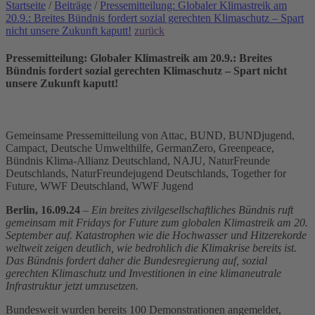
Startseite
/
Beiträge
/
Pressemitteilung: Globaler Klimastreik am
20.9.: Breites Bündnis fordert sozial gerechten Klimaschutz – Spart
nicht unsere Zukunft kaputt!
zurück
Pressemitteilung: Globaler Klimastreik am 20.9.: Breites
Bündnis fordert sozial gerechten Klimaschutz – Spart nicht
unsere Zukunft kaputt!
Gemeinsame Pressemitteilung von Attac, BUND, BUNDjugend,
Campact, Deutsche Umwelthilfe, GermanZero, Greenpeace,
Bündnis Klima-Allianz Deutschland, NAJU, NaturFreunde
Deutschlands, NaturFreundejugend Deutschlands, Together for
Future, WWF Deutschland, WWF Jugend
Berlin, 16.09.24
–
Ein breites zivilgesellschaftliches Bündnis ruft
gemeinsam mit Fridays for Future zum globalen Klimastreik am 20.
September auf. Katastrophen wie die Hochwasser und Hitzerekorde
weltweit zeigen deutlich, wie bedrohlich die Klimakrise bereits ist.
Das Bündnis fordert daher die Bundesregierung auf, sozial
gerechten Klimaschutz und Investitionen in eine klimaneutrale
Infrastruktur jetzt umzusetzen.
Bundesweit wurden bereits 100 Demonstrationen angemeldet,