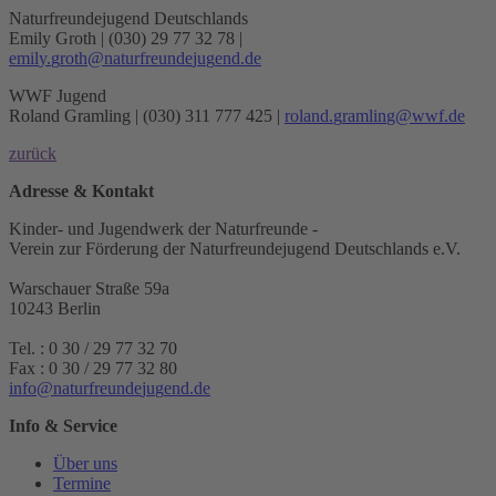
Naturfreundejugend Deutschlands
Emily Groth | (030) 29 77 32 78 |
e
m
i
l
y
.
g
r
o
t
h
n
a
t
u
r
f
r
e
u
n
d
e
j
u
g
e
n
d
.
d
e
WWF Jugend
Roland Gramling | (030) 311 777 425 |
r
o
l
a
n
d
.
g
r
a
m
l
i
n
g
w
w
f
.
d
e
zurück
Adresse & Kontakt
Kinder- und Jugendwerk der Naturfreunde -
Verein zur Förderung der Naturfreundejugend Deutschlands e.V.
Warschauer Straße 59a
10243 Berlin
Tel. : 0 30 / 29 77 32 70
Fax : 0 30 / 29 77 32 80
i
n
f
o
n
a
t
u
r
f
r
e
u
n
d
e
j
u
g
e
n
d
.
d
e
Info & Service
Über uns
Termine