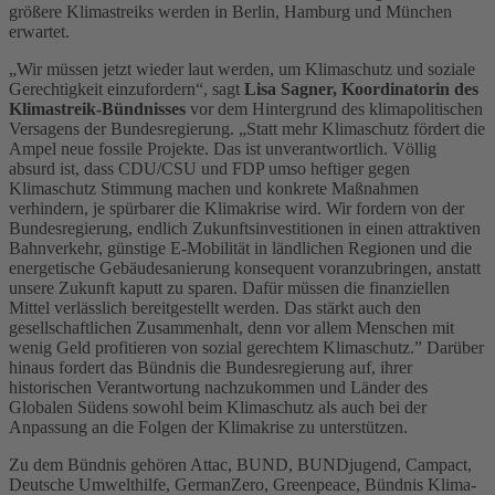
größere Klimastreiks werden in Berlin, Hamburg und München
erwartet.
„Wir müssen jetzt wieder laut werden, um Klimaschutz und soziale
Gerechtigkeit einzufordern“, sagt
Lisa Sagner, Koordinatorin des
Klimastreik-Bündnisses
vor dem Hintergrund des klimapolitischen
Versagens der Bundesregierung. „Statt mehr Klimaschutz fördert die
Ampel neue fossile Projekte. Das ist unverantwortlich. Völlig
absurd ist, dass CDU/CSU und FDP umso heftiger gegen
Klimaschutz Stimmung machen und konkrete Maßnahmen
verhindern, je spürbarer die Klimakrise wird. Wir fordern von der
Bundesregierung, endlich Zukunftsinvestitionen in einen attraktiven
Bahnverkehr, günstige E-Mobilität in ländlichen Regionen und die
energetische Gebäudesanierung konsequent voranzubringen, anstatt
unsere Zukunft kaputt zu sparen. Dafür müssen die finanziellen
Mittel verlässlich bereitgestellt werden. Das stärkt auch den
gesellschaftlichen Zusammenhalt, denn vor allem Menschen mit
wenig Geld profitieren von sozial gerechtem Klimaschutz.” Darüber
hinaus fordert das Bündnis die Bundesregierung auf, ihrer
historischen Verantwortung nachzukommen und Länder des
Globalen Südens sowohl beim Klimaschutz als auch bei der
Anpassung an die Folgen der Klimakrise zu unterstützen.
Zu dem Bündnis gehören Attac, BUND, BUNDjugend, Campact,
Deutsche Umwelthilfe, GermanZero, Greenpeace, Bündnis Klima-