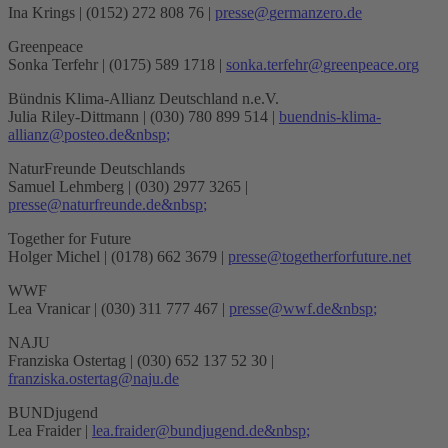
Ina Krings | (0152) 272 808 76 |
p
r
e
s
s
e
g
e
r
m
a
n
z
e
r
o
.
d
e
Greenpeace
Sonka Terfehr | (0175) 589 1718 |
s
o
n
k
a
.
t
e
r
f
e
h
r
g
r
e
e
n
p
e
a
c
e
.
o
r
g
Bündnis Klima-Allianz Deutschland n.e.V.
Julia Riley-Dittmann | (030) 780 899 514 |
b
u
e
n
d
n
i
s
-
k
l
i
m
a
-
a
l
l
i
a
n
z
p
o
s
t
e
o
.
d
e
&
n
b
s
p
;
NaturFreunde Deutschlands
Samuel Lehmberg | (030) 2977 3265 |
p
r
e
s
s
e
n
a
t
u
r
f
r
e
u
n
d
e
.
d
e
&
n
b
s
p
;
Together for Future
Holger Michel | (0178) 662 3679 |
p
r
e
s
s
e
t
o
g
e
t
h
e
r
f
o
r
f
u
t
u
r
e
.
n
e
t
WWF
Lea Vranicar | (030) 311 777 467 |
p
r
e
s
s
e
w
w
f
.
d
e
&
n
b
s
p
;
NAJU
Franziska Ostertag | (030) 652 137 52 30 |
f
r
a
n
z
i
s
k
a
.
o
s
t
e
r
t
a
g
n
a
j
u
.
d
e
BUNDjugend
Lea Fraider |
l
e
a
.
f
r
a
i
d
e
r
b
u
n
d
j
u
g
e
n
d
.
d
e
&
n
b
s
p
;