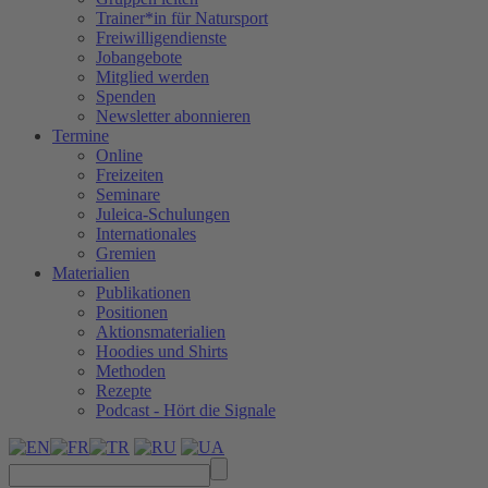
Trainer*in für Natursport
Freiwilligendienste
Jobangebote
Mitglied werden
Spenden
Newsletter abonnieren
Termine
Online
Freizeiten
Seminare
Juleica-Schulungen
Internationales
Gremien
Materialien
Publikationen
Positionen
Aktionsmaterialien
Hoodies und Shirts
Methoden
Rezepte
Podcast - Hört die Signale