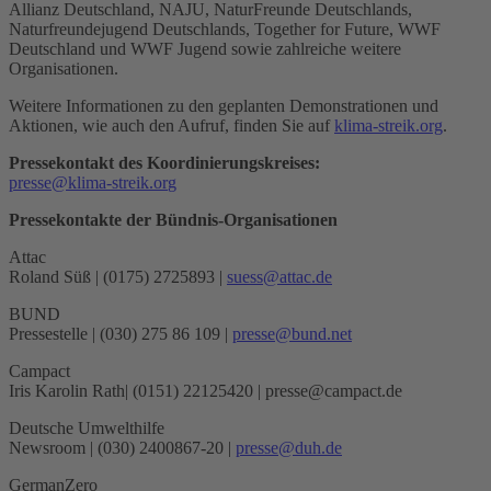
Allianz Deutschland, NAJU, NaturFreunde Deutschlands,
Naturfreundejugend Deutschlands, Together for Future, WWF
Deutschland und WWF Jugend sowie zahlreiche weitere
Organisationen.
Weitere Informationen zu den geplanten Demonstrationen und
Aktionen, wie auch den Aufruf, finden Sie auf
klima-streik.org
.
Pressekontakt des Koordinierungskreises:
p
r
e
s
s
e
k
l
i
m
a
-
s
t
r
e
i
k
.
o
r
g
Pressekontakte der Bündnis-Organisationen
Attac
Roland Süß | (0175) 2725893 |
s
u
e
s
s
a
t
t
a
c
.
d
e
BUND
Pressestelle | (030) 275 86 109 |
p
r
e
s
s
e
b
u
n
d
.
n
e
t
Campact
Iris Karolin Rath| (0151) 22125420 | presse@campact.de
Deutsche Umwelthilfe
Newsroom | (030) 2400867-20 |
p
r
e
s
s
e
d
u
h
.
d
e
GermanZero