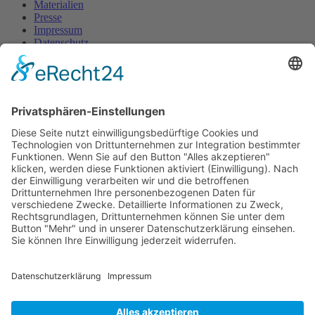
Materialien
Presse
Impressum
Datenschutz
Geschäftsbedingungen
Reisebedingungen
English Page
Ukrainian Page
Turkish Page
French Page
Russian Page
Themen
Reisen und Sport
Naturerlebnis
Jugendbeteiligung
Transformation
Klimaschutz
Internationales
Diversität
Gegen Rechts
Mitmachen