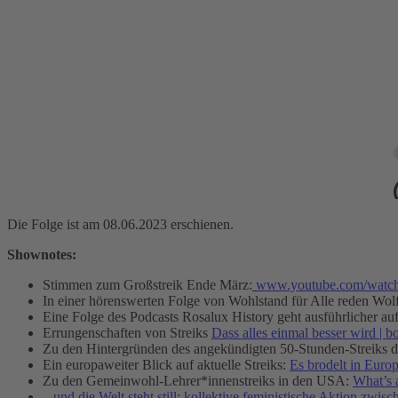
Die Folge ist am 08.06.2023 erschienen.
Shownotes:
Stimmen zum Großstreik Ende März:
www.youtube.com/wat
In einer hörenswerten Folge von Wohlstand für Alle reden Wol
Eine Folge des Podcasts Rosalux History geht ausführlicher au
Errungenschaften von Streiks
Dass alles einmal besser wird | b
Zu den Hintergründen des angekündigten 50-Stunden-Streiks
Ein europaweiter Blick auf aktuelle Streiks:
Es brodelt in Euro
Zu den Gemeinwohl-Lehrer*innenstreiks in den USA:
What’s 
...und die Welt steht still: kollektive feministische Aktion zwis