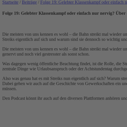
Startseite
/
Beiträge
/
Folge 19: Gelebter Klassenkampf oder einfach 
Folge 19: Gelebter Klassenkampf oder einfach nur nervig? Über
Die meisten von uns kennen es wohl – die Bahn streikt mal wieder und 
Streiks eigentlich auf sich und warum sind sie dennoch so wichtig un
Die meisten von uns kennen es wohl – die Bahn streikt mal wieder un
genervt und noch viel gestresster als sonst schon.
Was dagegen wenig öffentliche Beachtung findet, ist die Rolle, die St
zentrale Dinge wie Urlaubsanspruch oder der Achtstundentag durchgeset
Also was genau hat es mit Streiks nun eigentlich auf sich? Warum str
Dabei gehen wir auch auf die Geschichte von Gewerkschaften ein und
müssen.
Den Podcast könnt ihr auch auf den diversen Plattformen anhören un