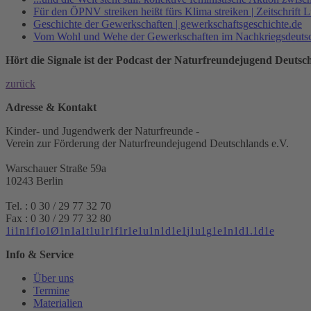
Für den ÖPNV streiken heißt fürs Klima streiken | Zeitschrift
Geschichte der Gewerkschaften | gewerkschaftsgeschichte.de
Vom Wohl und Wehe der Gewerkschaften im Nachkriegsdeutschl
Hört die Signale ist der Podcast der Naturfreundejugend Deutsch
zurück
Adresse & Kontakt
Kinder- und Jugendwerk der Naturfreunde -
Verein zur Förderung der Naturfreundejugend Deutschlands e.V.
Warschauer Straße 59a
10243 Berlin
Tel. : 0 30 / 29 77 32 70
Fax : 0 30 / 29 77 32 80
1
i
1
n
1
f
1
o
1
Ø
1
n
1
a
1
t
1
u
1
r
1
f
1
r
1
e
1
u
1
n
1
d
1
e
1
j
1
u
1
g
1
e
1
n
1
d
1
.
1
d
1
e
Info & Service
Über uns
Termine
Materialien