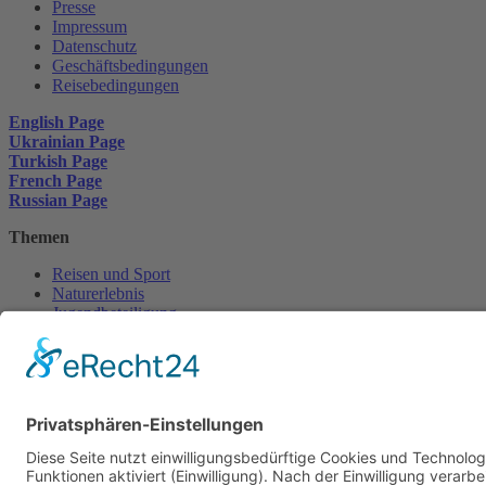
Presse
Impressum
Datenschutz
Geschäftsbedingungen
Reisebedingungen
English Page
Ukrainian Page
Turkish Page
French Page
Russian Page
Themen
Reisen und Sport
Naturerlebnis
Jugendbeteiligung
Transformation
Klimaschutz
Internationales
Diversität
Gegen Rechts
Mitmachen
Mitglied werden