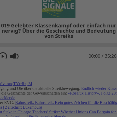
ch?v=xnqTYrrRzpM
fgang und Ole über die aktuelle Streikbewegung:
Endlich wieder Klas
f die Geschichte der Gewerkschaften ein:
«Rosalux History», Folge 20
oeckler.de
 der EVG:
Bahnstreik: Bahnstreik: Kein gutes Zeichen für die Beschäftigt
pa | Zeitschrift Luxemburg
at Stake in Chicago Teachers’ Strike: Whether Unions Can Bargain for 
chen Aufstand und Streik
| gender-blog.de