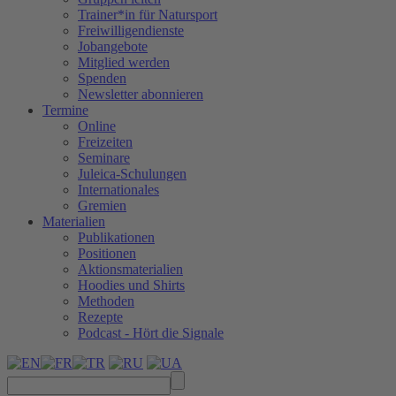
Trainer*in für Natursport
Freiwilligendienste
Jobangebote
Mitglied werden
Spenden
Newsletter abonnieren
Termine
Online
Freizeiten
Seminare
Juleica-Schulungen
Internationales
Gremien
Materialien
Publikationen
Positionen
Aktionsmaterialien
Hoodies und Shirts
Methoden
Rezepte
Podcast - Hört die Signale