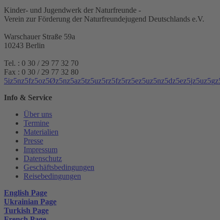
Kinder- und Jugendwerk der Naturfreunde -
Verein zur Förderung der Naturfreundejugend Deutschlands e.V.
Warschauer Straße 59a
10243 Berlin
Tel. : 0 30 / 29 77 32 70
Fax : 0 30 / 29 77 32 80
5
i
z
5
n
z
5
f
z
5
o
z
5
Ø
z
5
n
z
5
a
z
5
t
z
5
u
z
5
r
z
5
f
z
5
r
z
5
e
z
5
u
z
5
n
z
5
d
z
5
e
z
5
j
z
5
u
z
5
g
z
Info & Service
Über uns
Termine
Materialien
Presse
Impressum
Datenschutz
Geschäftsbedingungen
Reisebedingungen
English Page
Ukrainian Page
Turkish Page
French Page