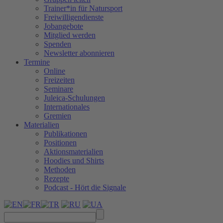
Trainer*in für Natursport
Freiwilligendienste
Jobangebote
Mitglied werden
Spenden
Newsletter abonnieren
Termine
Online
Freizeiten
Seminare
Juleica-Schulungen
Internationales
Gremien
Materialien
Publikationen
Positionen
Aktionsmaterialien
Hoodies und Shirts
Methoden
Rezepte
Podcast - Hört die Signale