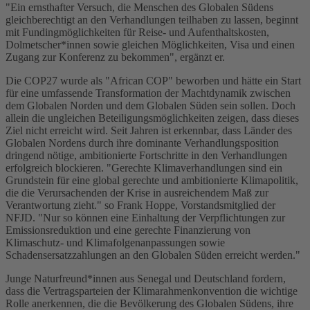
"Ein ernsthafter Versuch, die Menschen des Globalen Südens
gleichberechtigt an den Verhandlungen teilhaben zu lassen, beginnt
mit Fundingmöglichkeiten für Reise- und Aufenthaltskosten,
Dolmetscher*innen sowie gleichen Möglichkeiten, Visa und einen
Zugang zur Konferenz zu bekommen", ergänzt er.
Die COP27 wurde als "African COP" beworben und hätte ein Start
für eine umfassende Transformation der Machtdynamik zwischen
dem Globalen Norden und dem Globalen Süden sein sollen. Doch
allein die ungleichen Beteiligungsmöglichkeiten zeigen, dass dieses
Ziel nicht erreicht wird. Seit Jahren ist erkennbar, dass Länder des
Globalen Nordens durch ihre dominante Verhandlungsposition
dringend nötige, ambitionierte Fortschritte in den Verhandlungen
erfolgreich blockieren. "Gerechte Klimaverhandlungen sind ein
Grundstein für eine global gerechte und ambitionierte Klimapolitik,
die die Verursachenden der Krise in ausreichendem Maß zur
Verantwortung zieht." so Frank Hoppe, Vorstandsmitglied der
NFJD. "Nur so können eine Einhaltung der Verpflichtungen zur
Emissionsreduktion und eine gerechte Finanzierung von
Klimaschutz- und Klimafolgenanpassungen sowie
Schadensersatzzahlungen an den Globalen Süden erreicht werden."
Junge Naturfreund*innen aus Senegal und Deutschland fordern,
dass die Vertragsparteien der Klimarahmenkonvention die wichtige
Rolle anerkennen, die die Bevölkerung des Globalen Südens, ihre