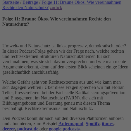
Startseite
/
Beiträge
/
Folge 11: Braune Ökos. Wie vereinnahmen
Rechte den Naturschutz?
zurück
Folge 11: Braune Ökos. Wie vereinnahmen Rechte den
Naturschutz?
Umwelt- und Naturschutz ist links, progressiv, demokratisch, oder?
In dieser Podcast-Folge gehen wir der Frage nach, welche rechten
und rechtsextremen Strukturen Naturschutzthemen für sich
vereinnahmen, was sie sich davon versprechen und wie man rechte
Argumente erkennt, denn auf den ersten Blick scheinen einige Ideen
gesellschaftlich anschlussfähig.
Welche Gefahr geht von Rechtsextremen aus und wie kann man
sich dagegen wehren? Über diese Fragen sprechen wir mit Florian
Teller, Pressereferent bei der Fachstelle Radikalisierungsprävention
und Engagement im Naturschutz (FARN), die sich mit
Bildungangeboten und Beratung genau mit diesem Thema
beschäftigt: Rechtsextremismus und Naturschutz.
Den Podcast könnt ihr auch auf den diversen Plattformen anhören
und abonnieren, zum Beispiel
Antennapod
,
Spotify
,
itunes
,
deezer
,
podcast.de
oder
google podcasts
.