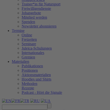
Trainer*in für Natursport
Freiwilligendienste
Jobangebote
Mitglied werden
Spenden
Newsletter abonnieren
Termine
Online
Freizeiten
Seminare
Juleica-Schulungen
Internationales
Gremien
Materialien
Publikationen
Positionen
Aktionsmaterialien
Hoodies und Shirts
Methoden
Rezepte
Podcast - Hört die Signale