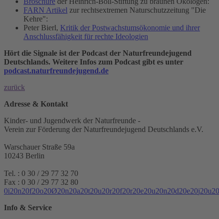
Broschüre
der Heinrich-Böll-Stiftung zu braunen Ökologen:
FARN Artikel
zur rechtsextremen Naturschutzzeitung "Die
Kehre":
Peter Bierl,
Kritik der Postwachstumsökonomie und ihrer
Anschlussfähigkeit für rechte Ideologien
Hört die Signale ist der Podcast der Naturfreundejugend
Deutschlands. Weitere Infos zum Podcast gibt es unter
podcast.naturfreundejugend.de
zurück
Adresse & Kontakt
Kinder- und Jugendwerk der Naturfreunde -
Verein zur Förderung der Naturfreundejugend Deutschlands e.V.
Warschauer Straße 59a
10243 Berlin
Tel. : 0 30 / 29 77 32 70
Fax : 0 30 / 29 77 32 80
0
i
2
0
n
2
0
f
2
0
o
2
0
Ø
2
0
n
2
0
a
2
0
t
2
0
u
2
0
r
2
0
f
2
0
r
2
0
e
2
0
u
2
0
n
2
0
d
2
0
e
2
0
j
2
0
u
2
Info & Service