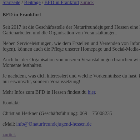
Startseite
/
Beiträge
/
BFD in Frankfurt
zurück
BFD in Frankfurt
Seit 2017 ist die Geschäftsstelle der Naturfreundejugend Hessen eine
Gartenarbeiten und die Organisation von Veranstaltungen.
Neben Serviceleistungen, wie dem Erstellen und Versenden von Infor
fegen), können auch die Pflege unserer Homepage und Social-Media-Auf
Auch bei der Organisation von unseren Veranstaltungen brauchen wir 
Momente festhalten.
Je nachdem, was dich interessiert und welche Vorkenntnisse du hast, k
nur erwünscht, sondern Voraussetzung!
Mehr Infos zum BFD in Hessen findest du
hier
.
Kontakt:
Christian Herkner (Geschäftsführung): 069 – 75008235
eMail:
i
n
f
o
Ø
n
a
t
u
r
f
r
e
u
n
d
e
j
u
g
e
n
d
-
h
e
s
s
e
n
.
d
e
zurück