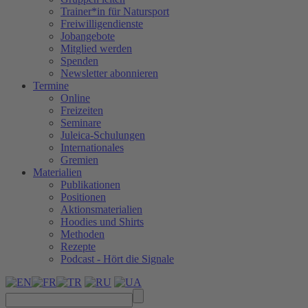
Trainer*in für Natursport
Freiwilligendienste
Jobangebote
Mitglied werden
Spenden
Newsletter abonnieren
Termine
Online
Freizeiten
Seminare
Juleica-Schulungen
Internationales
Gremien
Materialien
Publikationen
Positionen
Aktionsmaterialien
Hoodies und Shirts
Methoden
Rezepte
Podcast - Hört die Signale