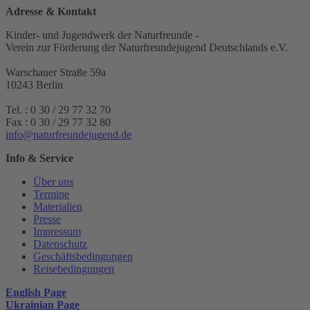
Adresse & Kontakt
Kinder- und Jugendwerk der Naturfreunde -
Verein zur Förderung der Naturfreundejugend Deutschlands e.V.
Warschauer Straße 59a
10243 Berlin
Tel. : 0 30 / 29 77 32 70
Fax : 0 30 / 29 77 32 80
i
n
f
o
n
a
t
u
r
f
r
e
u
n
d
e
j
u
g
e
n
d
.
d
e
Info & Service
Über uns
Termine
Materialien
Presse
Impressum
Datenschutz
Geschäftsbedingungen
Reisebedingungen
English Page
Ukrainian Page