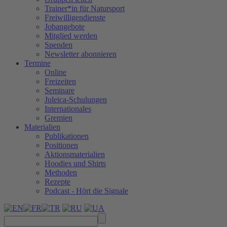
Trainer*in für Natursport
Freiwilligendienste
Jobangebote
Mitglied werden
Spenden
Newsletter abonnieren
Termine
Online
Freizeiten
Seminare
Juleica-Schulungen
Internationales
Gremien
Materialien
Publikationen
Positionen
Aktionsmaterialien
Hoodies und Shirts
Methoden
Rezepte
Podcast - Hört die Signale