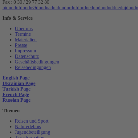
Fax : 0 30 / 29 77 32 80
n
i
d
n
n
d
n
f
d
n
o
d
n
Ø
d
n
n
d
n
a
d
n
t
d
n
u
d
n
r
d
n
f
d
n
r
d
n
e
d
n
u
d
n
n
d
n
d
d
n
e
d
n
j
d
n
u
d
Info & Service
Über uns
Termine
Materialien
Presse
Impressum
Datenschutz
Geschäftsbedingungen
Reisebedingungen
English Page
Ukrainian Page
Turkish Page
French Page
Russian Page
Themen
Reisen und Sport
Naturerlebnis
Jugendbeteiligung
Transformation