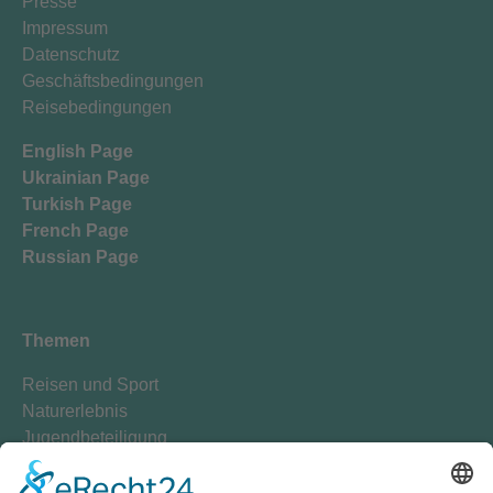
Presse
Impressum
Datenschutz
Geschäftsbedingungen
Reisebedingungen
English Page
Ukrainian Page
Turkish Page
French Page
Russian Page
Themen
Reisen und Sport
Naturerlebnis
Jugendbeteiligung
Transformation
Klimaschutz