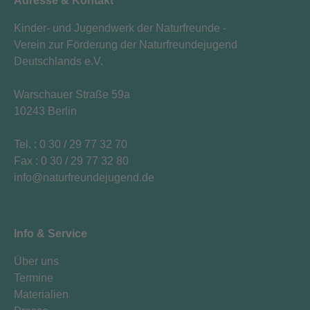
Adresse & Kontakt
Kinder- und Jugendwerk der Naturfreunde -
Verein zur Förderung der Naturfreundejugend
Deutschlands e.V.
Warschauer Straße 59a
10243 Berlin
Tel. : 0 30 / 29 77 32 70
Fax : 0 30 / 29 77 32 80
i
n
f
o
n
a
t
u
r
f
r
e
u
n
d
e
j
u
g
e
n
d
.
d
e
Info & Service
Über uns
Termine
Materialien