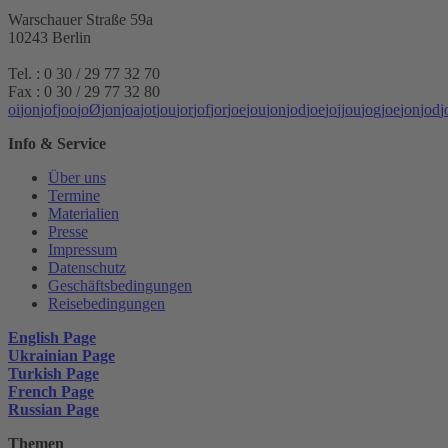
Warschauer Straße 59a
10243 Berlin
Tel. : 0 30 / 29 77 32 70
Fax : 0 30 / 29 77 32 80
o
i
j
o
n
j
o
f
j
o
o
j
o
Ø
j
o
n
j
o
a
j
o
t
j
o
u
j
o
r
j
o
f
j
o
r
j
o
e
j
o
u
j
o
n
j
o
d
j
o
e
j
o
j
j
o
u
j
o
g
j
o
e
j
o
n
j
o
d
j
Info & Service
Über uns
Termine
Materialien
Presse
Impressum
Datenschutz
Geschäftsbedingungen
Reisebedingungen
English Page
Ukrainian Page
Turkish Page
French Page
Russian Page
Themen