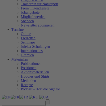
Trainer*in für Natursport
Freiwilligendienste
Jobangebote
Mitglied werden
Spenden
Newsletter abonnieren
Termine
Online
Freizeiten
Seminare
Juleica-Schulungen
Internationales
Gremien
Materialien
Publikationen
Positionen
Aktionsmaterialien
Hoodies und Shirts
Methoden
Rezepte
Podcast - Hört die Signale