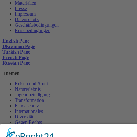
Materialien
Presse
Impressum
Datenschutz
Geschäftsbedingungen
Reisebedingungen
English Page
Ukrainian Page
Turkish Page
French Page
Russian Page
Themen
Reisen und Sport
Naturerlebnis
Jugendbeteiligung
Transformation
Klimaschutz
Internationales
Diversität
Gegen Rechts
Mitmachen