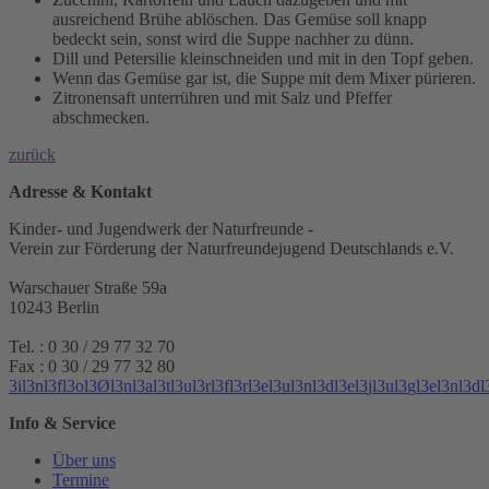
ausreichend Brühe ablöschen. Das Gemüse soll knapp
bedeckt sein, sonst wird die Suppe nachher zu dünn.
Dill und Petersilie kleinschneiden und mit in den Topf geben.
Wenn das Gemüse gar ist, die Suppe mit dem Mixer pürieren.
Zitronensaft unterrühren und mit Salz und Pfeffer
abschmecken.
zurück
Adresse & Kontakt
Kinder- und Jugendwerk der Naturfreunde -
Verein zur Förderung der Naturfreundejugend Deutschlands e.V.
Warschauer Straße 59a
10243 Berlin
Tel. : 0 30 / 29 77 32 70
Fax : 0 30 / 29 77 32 80
3
i
l
3
n
l
3
f
l
3
o
l
3
Ø
l
3
n
l
3
a
l
3
t
l
3
u
l
3
r
l
3
f
l
3
r
l
3
e
l
3
u
l
3
n
l
3
d
l
3
e
l
3
j
l
3
u
l
3
g
l
3
e
l
3
n
l
3
d
l
Info & Service
Über uns
Termine