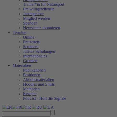
Trainer*in für Natursport
Freiwilligendienste
Jobangebote
Mitglied werden
Spenden
Newsletter abonnieren
Termine
Online
Freizeiten
Seminare
Juleica-Schulungen
Internationales
Gremien
Materialien
Publikationen
Positionen
Aktionsmaterialien
Hoodies und Shirts
Methoden
Rezepte
Podcast - Hört die Signale