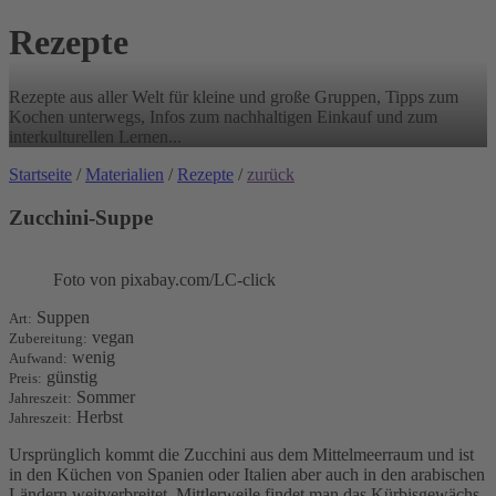
Rezepte
Rezepte aus aller Welt für kleine und große Gruppen, Tipps zum
Kochen unterwegs, Infos zum nachhaltigen Einkauf und zum
interkulturellen Lernen...
Startseite
/
Materialien
/
Rezepte
/
zurück
Zucchini-Suppe
Foto von pixabay.com/LC-click
Suppen
Art:
vegan
Zubereitung:
wenig
Aufwand:
günstig
Preis:
Sommer
Jahreszeit:
Herbst
Jahreszeit:
Ursprünglich kommt die Zucchini aus dem Mittelmeerraum und ist
in den Küchen von Spanien oder Italien aber auch in den arabischen
Ländern weitverbreitet. Mittlerweile findet man das Kürbisgewächs