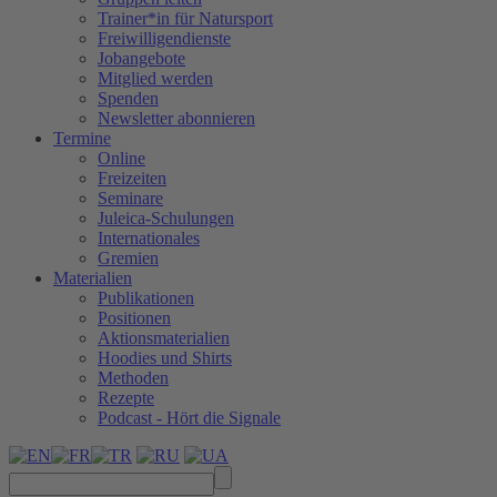
Trainer*in für Natursport
Freiwilligendienste
Jobangebote
Mitglied werden
Spenden
Newsletter abonnieren
Termine
Online
Freizeiten
Seminare
Juleica-Schulungen
Internationales
Gremien
Materialien
Publikationen
Positionen
Aktionsmaterialien
Hoodies und Shirts
Methoden
Rezepte
Podcast - Hört die Signale