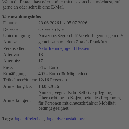
Wenn du Fragen hast oder vorher mit uns sprechen möchtest, ruf
gerne an oder schreib eine E-Mail.
Veranstaltungsinfos
Datum:
28.06.2026 bis 05.07.2026
Reiseziel:
Ostsee ab Kiel
Unterbringung:
Amazone-Segelschiff Verein Jugendsegeln e.V.
Anreise:
gemeinsam mit dem Zug ab Frankfurt
Veranstalter:
Naturfreundejugend Hessen
Alter von:
13
Alter bis:
17
Preis:
545.- Euro
Ermäßigung:
465.- Euro (für Mitglieder)
Teilnehmer*innen:
12-16 Personen
Anmeldung bis:
18.05.2026
Anreise, vegetarische Selbstverpflegung,
Übernachtung in Kojen, betreutes Programm,
Anmerkungen:
für Personen mit eingeschränkter Mobilität
bedingt geeignet
Tags:
Jugendfreizeiten
,
Jugendveranstaltungen