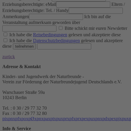
Erziehungsberechtigte: eMail
Eltern /
Erziehungsberechtigte: Tel. / Handy
Anmerkungen
Ich bin auf die
Veranstaltung aufmerksam geworden über
Bitte schickt mir euren Newsletter
Ich habe die
Reisebedingungen
gelesen und akzeptiere diese
Ich habe die
Datenschutzbedingungen
gelesen und akzeptiere
diese
zurück
Adresse & Kontakt
Kinder- und Jugendwerk der Naturfreunde -
Verein zur Förderung der Naturfreundejugend Deutschlands e.V.
Warschauer Straße 59a
10243 Berlin
Tel. : 0 30 / 29 77 32 70
Fax : 0 30 / 29 77 32 80
p
i
x
p
n
x
p
f
x
p
o
x
p
Ø
x
p
n
x
p
a
x
p
t
x
p
u
x
p
r
x
p
f
x
p
r
x
p
e
x
p
u
x
p
n
x
p
d
x
p
e
x
p
j
x
p
u
x
Info & Service