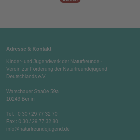
Adresse & Kontakt
Kinder- und Jugendwerk der Naturfreunde -
Verein zur Förderung der Naturfreundejugend
Deutschlands e.V.
Warschauer Straße 59a
10243 Berlin
Tel. : 0 30 / 29 77 32 70
Fax : 0 30 / 29 77 32 80
i
n
f
o
n
a
t
u
r
f
r
e
u
n
d
e
j
u
g
e
n
d
.
d
e