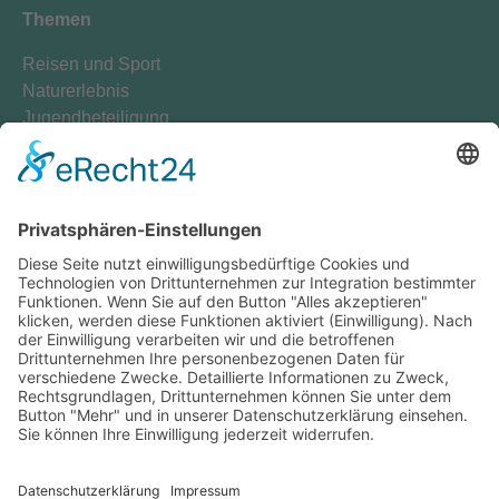
Themen
Reisen und Sport
Naturerlebnis
Jugendbeteiligung
Transformation
Klimaschutz
Internationales
Diversität
Gegen Rechts
Mitmachen
Mitglied werden
Hochschulgruppen
Teamen
Freiwilligendienste
Spenden