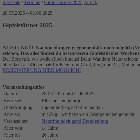
Startseite
/
Termine
/
Gipfelstürmer 2025
zurück
28.05.2025 – 01.06.2025
Gipfelstürmer 2025
ACHTUNG!!!! Nachmeldungen gegebenenfalls noch möglich (Vers
erleben. Das alles findest du bei unserem Gipfelstürmer Wochen
Der Berg ruft, wir wollen hoch hinaus! Beim Wandern Natur erleben
über das Tal. Kletterspaß für Klein und Groß, Jung und Alt, Mutige u
RESERVIERUNG HIER MÖGLICH!
Veranstaltungsinfos
Datum:
28.05.2025 bis 01.06.2025
Reiseziel:
Elbsandsteingebirge
Unterbringung:
Jugendherberge Bad Schandau
Anreise:
mit Zug - wir haben ein Gruppenticket gebucht.
Veranstalter:
Naturfreundejugend Brandenburg
Alter von:
14 Jahre
Alter bis:
26 Jahre