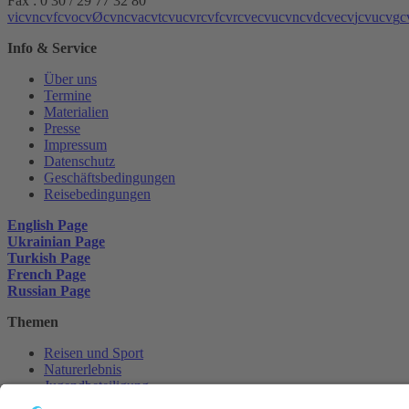
Fax : 0 30 / 29 77 32 80
v
i
c
v
n
c
v
f
c
v
o
c
v
Ø
c
v
n
c
v
a
c
v
t
c
v
u
c
v
r
c
v
f
c
v
r
c
v
e
c
v
u
c
v
n
c
v
d
c
v
e
c
v
j
c
v
u
c
v
g
c
Info & Service
Über uns
Termine
Materialien
Presse
Impressum
Datenschutz
Geschäftsbedingungen
Reisebedingungen
English Page
Ukrainian Page
Turkish Page
French Page
Russian Page
Themen
Reisen und Sport
Naturerlebnis
Jugendbeteiligung
Transformation