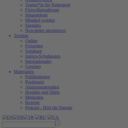
Trainer*in für Natursport
Freiwilligendienste
Jobangebote
Mitglied werden
Spenden
Newsletter abonnieren
Termine
Online
Freizeiten
Seminare
Juleica-Schulungen
Internationales
Gremien
Materialien
Publikationen
Positionen
Aktionsmaterialien
Hoodies und Shirts
Methoden
Rezepte
Podcast - Hört die Signale