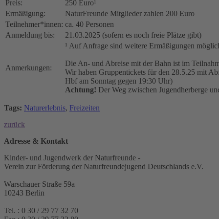
Preis:
250 Euro¹
Ermäßigung:
NaturFreunde Mitglieder zahlen 200 Euro
Teilnehmer*innen:
ca. 40 Personen
Anmeldung bis:
21.03.2025 (sofern es noch freie Plätze gibt)
¹ Auf Anfrage sind weitere Ermäßigungen möglic
Die An- und Abreise mit der Bahn ist im Teilnahm
Anmerkungen:
Wir haben Gruppentickets für den 28.5.25 mit A
Hbf am Sonntag gegen 19:30 Uhr)
Achtung!
Der Weg zwischen Jugendherberge und 
Tags:
Naturerlebnis
,
Freizeiten
zurück
Adresse & Kontakt
Kinder- und Jugendwerk der Naturfreunde -
Verein zur Förderung der Naturfreundejugend Deutschlands e.V.
Warschauer Straße 59a
10243 Berlin
Tel. : 0 30 / 29 77 32 70