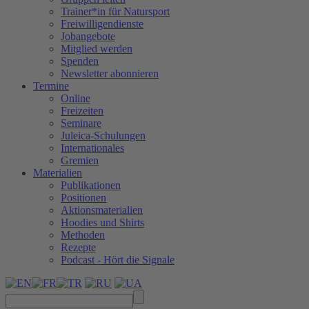
Trainer*in für Natursport
Freiwilligendienste
Jobangebote
Mitglied werden
Spenden
Newsletter abonnieren
Termine
Online
Freizeiten
Seminare
Juleica-Schulungen
Internationales
Gremien
Materialien
Publikationen
Positionen
Aktionsmaterialien
Hoodies und Shirts
Methoden
Rezepte
Podcast - Hört die Signale