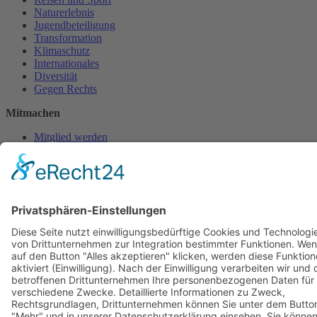
Naturerlebnis
Jugendbeteiligung
Transformation
Klimaschutz
Internationales
Diversität
Gegen Rechts
Mitmachen
Mitglied werden
Hochschulgruppen
Teamen
Freiwilligendienste
Spenden
Newsletter abonnieren