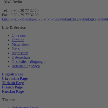
10243 Berlin
Tel. : 0 30 / 29 77 32 70
Fax : 0 30 / 29 77 32 80
k
i
i
k
n
i
k
f
i
k
o
i
k
Ø
i
k
n
i
k
a
i
k
t
i
k
u
i
k
r
i
k
f
i
k
r
i
k
e
i
k
u
i
k
n
i
k
d
i
k
e
i
k
j
i
k
u
i
k
g
i
k
e
i
k
n
i
k
d
i
Info & Service
Über uns
Termine
Materialien
Presse
Impressum
Datenschutz
Geschäftsbedingungen
Reisebedingungen
English Page
Ukrainian Page
Turkish Page
French Page
Russian Page
Themen
Reisen und Sport