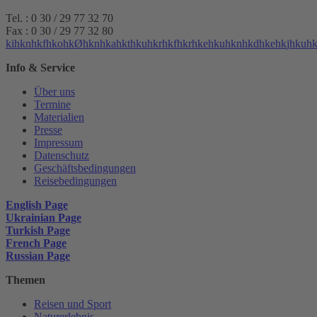
Tel. : 0 30 / 29 77 32 70
Fax : 0 30 / 29 77 32 80
k
i
h
k
n
h
k
f
h
k
o
h
k
Ø
h
k
n
h
k
a
h
k
t
h
k
u
h
k
r
h
k
f
h
k
r
h
k
e
h
k
u
h
k
n
h
k
d
h
k
e
h
k
j
h
k
u
h
Info & Service
Über uns
Termine
Materialien
Presse
Impressum
Datenschutz
Geschäftsbedingungen
Reisebedingungen
English Page
Ukrainian Page
Turkish Page
French Page
Russian Page
Themen
Reisen und Sport
Naturerlebnis