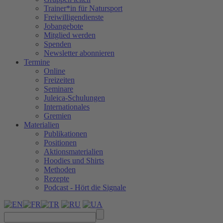
Trainer*in für Natursport
Freiwilligendienste
Jobangebote
Mitglied werden
Spenden
Newsletter abonnieren
Termine
Online
Freizeiten
Seminare
Juleica-Schulungen
Internationales
Gremien
Materialien
Publikationen
Positionen
Aktionsmaterialien
Hoodies und Shirts
Methoden
Rezepte
Podcast - Hört die Signale