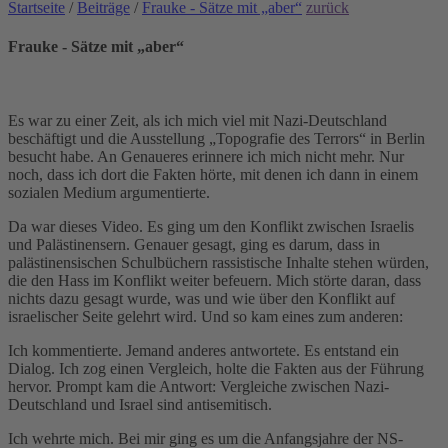
Startseite
/
Beiträge
/
Frauke - Sätze mit „aber“
zurück
Frauke - Sätze mit „aber“
Es war zu einer Zeit, als ich mich viel mit Nazi-Deutschland
beschäftigt und die Ausstellung „Topografie des Terrors“ in Berlin
besucht habe. An Genaueres erinnere ich mich nicht mehr. Nur
noch, dass ich dort die Fakten hörte, mit denen ich dann in einem
sozialen Medium argumentierte.
Da war dieses Video. Es ging um den Konflikt zwischen Israelis
und Palästinensern. Genauer gesagt, ging es darum, dass in
palästinensischen Schulbüchern rassistische Inhalte stehen würden,
die den Hass im Konflikt weiter befeuern. Mich störte daran, dass
nichts dazu gesagt wurde, was und wie über den Konflikt auf
israelischer Seite gelehrt wird. Und so kam eines zum anderen:
Ich kommentierte. Jemand anderes antwortete. Es entstand ein
Dialog. Ich zog einen Vergleich, holte die Fakten aus der Führung
hervor. Prompt kam die Antwort: Vergleiche zwischen Nazi-
Deutschland und Israel sind antisemitisch.
Ich wehrte mich. Bei mir ging es um die Anfangsjahre der NS-