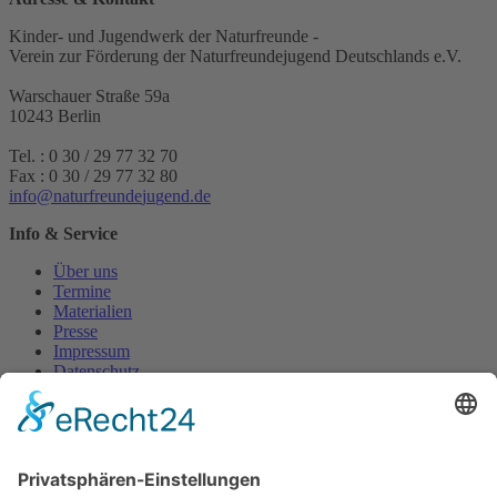
Kinder- und Jugendwerk der Naturfreunde -
Verein zur Förderung der Naturfreundejugend Deutschlands e.V.
Warschauer Straße 59a
10243 Berlin
Tel. : 0 30 / 29 77 32 70
Fax : 0 30 / 29 77 32 80
i
n
f
o
n
a
t
u
r
f
r
e
u
n
d
e
j
u
g
e
n
d
.
d
e
Info & Service
Über uns
Termine
Materialien
Presse
Impressum
Datenschutz
Geschäftsbedingungen
Reisebedingungen
English Page
Ukrainian Page
Turkish Page