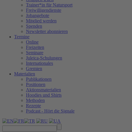
Trainer*in für Natursport
Freiwilligendienste
Jobangebote
Mitglied werden
Spenden
Newsletter abonnieren
Termine
Online
Freizeiten
Seminare
Juleica-Schulungen
Internationales
Gremien
Materialien
Publikationen
Positionen
Aktionsmaterialien
Hoodies und Shirts
Methoden
Rezepte
Podcast - Hört die Signale